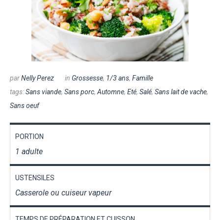
par
Nelly Perez
in
Grossesse
,
1/3 ans
,
Famille
tags:
Sans viande
,
Sans porc
,
Automne
,
Eté
,
Salé
,
Sans lait de vache
,
Sans oeuf
PORTION
1 adulte
USTENSILES
Casserole ou cuiseur vapeur
TEMPS DE PRÉPARATION ET CUISSON