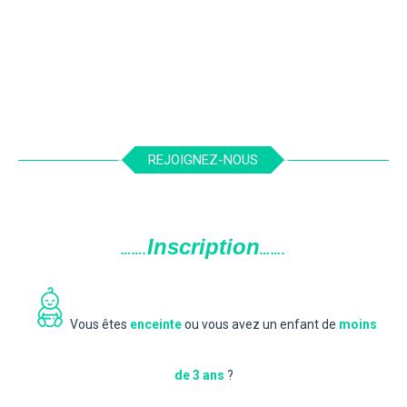
Non classé
4/6 mois
6/12 mois
1/3 ans
,
,
,
LIRE PLUS
REJOIGNEZ-NOUS
Inscription
…….
…….
Vous êtes
enceinte
ou vous avez un enfant de
moins
de 3 ans
?