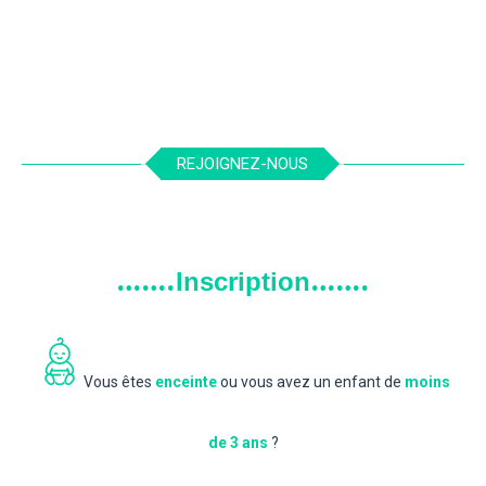
Allaitement
0/4 mois
4/6 mois
6/12 mois
1/3 ans
,
,
,
,
LIRE PLUS
REJOIGNEZ-NOUS
…….
…….
Inscription
Vous êtes
enceinte
ou vous avez un enfant de
moins
de 3 ans
?