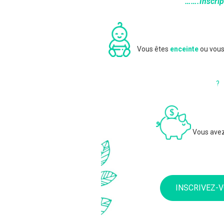
…….Inscri
Vous êtes
enceinte
ou vous
?
Vous ave
INSCRIVEZ-V