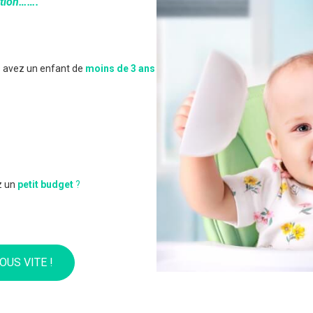
ption…….
 avez un enfant de
moins de 3 ans
z un
petit budget
?
OUS VITE !