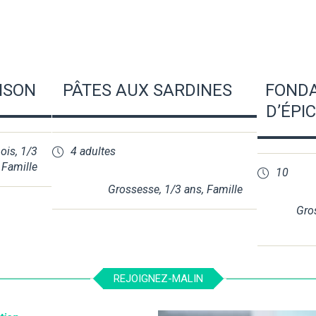
ISON
PÂTES AUX SARDINES
FONDA
D’ÉPI
ois
,
1/3
4 adultes
,
Famille
10
Grossesse
,
1/3 ans
,
Famille
Gro
REJOIGNEZ-MALIN