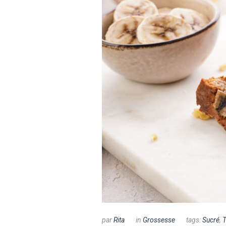
par
Rita
in
Grossesse
tags:
Sucré
,
T