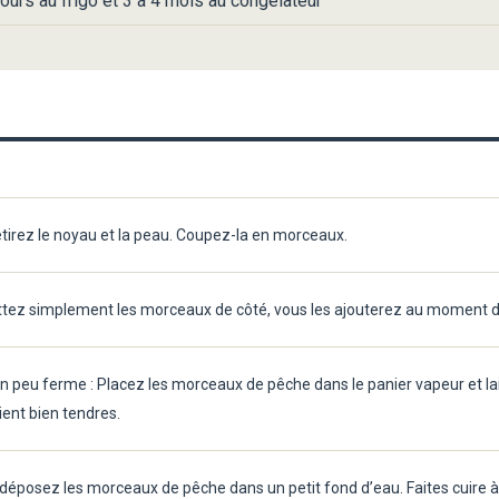
ours au frigo et 3 à 4 mois au congélateur
etirez le noyau et la peau. Coupez-la en morceaux.
ettez simplement les morceaux de côté, vous les ajouterez au moment 
 un peu ferme : Placez les morceaux de pêche dans le panier vapeur et la
ient bien tendres.
, déposez les morceaux de pêche dans un petit fond d’eau. Faites cuire à