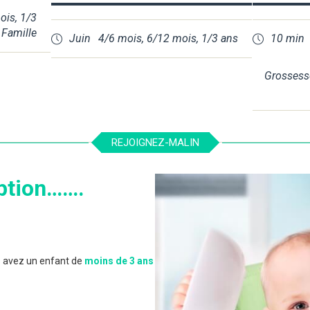
ois
,
1/3
,
Famille
Juin
4/6 mois
,
6/12 mois
,
1/3 ans
10 min
Grossess
REJOIGNEZ-MALIN
ption…….
 avez un enfant de
moins de 3 ans