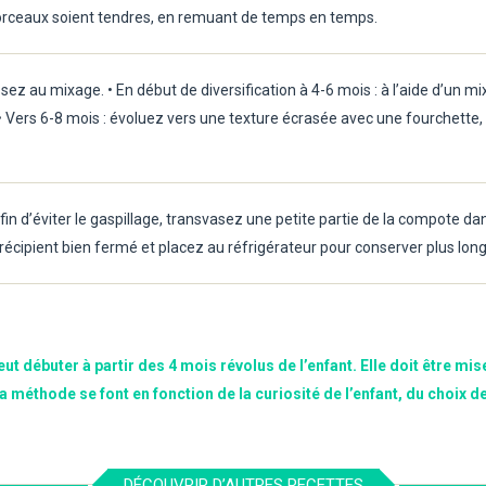
orceaux soient tendres, en remuant de temps en temps.
sez au mixage. • En début de diversification à 4-6 mois : à l’aide d’un m
. • Vers 6-8 mois : évoluez vers une texture écrasée avec une fourchette,
fin d’éviter le gaspillage, transvasez une petite partie de la compote da
récipient bien fermé et placez au réfrigérateur pour conserver plus lo
eut débuter à partir des 4 mois révolus de l’enfant. Elle doit être mis
 méthode se font en fonction de la curiosité de l’enfant, du choix d
DÉCOUVRIR D’AUTRES RECETTES