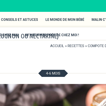
 CONSEILS ET ASTUCES
LE MONDE DE MON BÉBÉ
MALIN C’
RUGNON OU NECTARINE)
E CHEZ MOI
M’INFORMER PRÈS DE CHEZ MOI !
ACCUEIL
»
RECETTES
»
COMPOTE D
4-6 MOIS