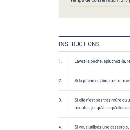
Temps de conservation : 2-3 j
INSTRUCTIONS
1.
Lavez la pêche, épluchez-la, r
2.
Si la pêche est bien mûre : m
3.
Si elle n’est pas très mûre ou
minutes, jusqu’à ce qu’elles so
4.
Si vous utilisez une casserole