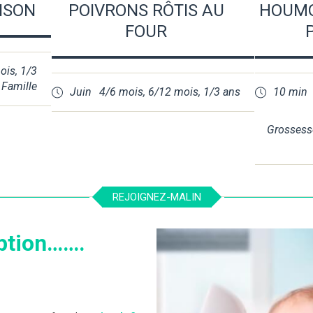
ISON
POIVRONS RÔTIS AU
HOUMO
FOUR
ois
,
1/3
,
Famille
Juin
4/6 mois
,
6/12 mois
,
1/3 ans
10 min
Grossess
REJOIGNEZ-MALIN
ption…….