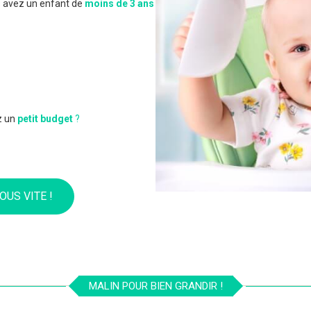
 avez un enfant de
moins de 3 ans
z un
petit budget
?
OUS VITE !
MALIN POUR BIEN GRANDIR !