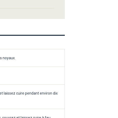
es noyaux.
t laissez cuire pendant environ dix
 couvrez et laissez cuire à feu