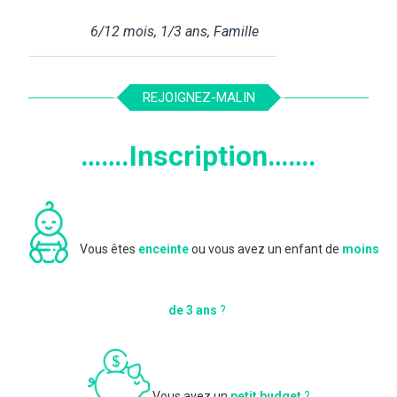
6/12 mois
,
1/3 ans
,
Famille
REJOIGNEZ-MALIN
…….Inscription…….
Vous êtes
enceinte
ou vous avez un enfant de
moins
de 3 ans
?
Vous avez un
petit budget
?