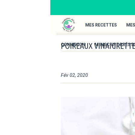
MES RECETTES
MES
POIREAUX VINAIGRETT
CONNEXION
M’INSCRIRE PRÈS D
Fév 02, 2020