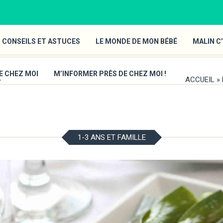
 CONSEILS ET ASTUCES
LE MONDE DE MON BÉBÉ
MALIN C’
E
E CHEZ MOI
M’INFORMER PRÈS DE CHEZ MOI !
ACCUEIL
»
1-3 ANS ET FAMILLE