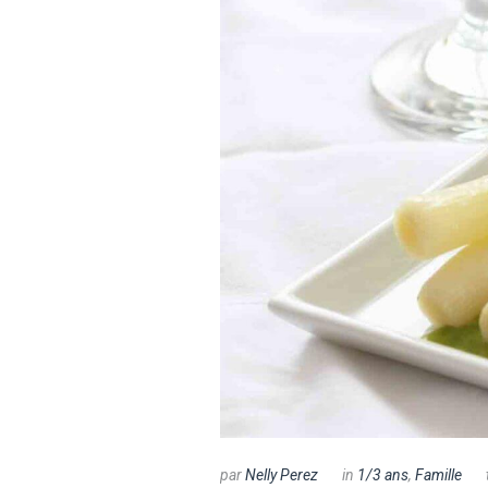
par
Nelly Perez
in
1/3 ans
,
Famille