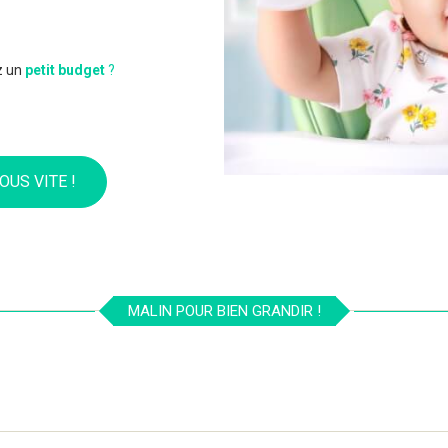
z un
petit budget
?
OUS VITE !
MALIN POUR BIEN GRANDIR !