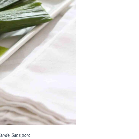
iande
,
Sans porc