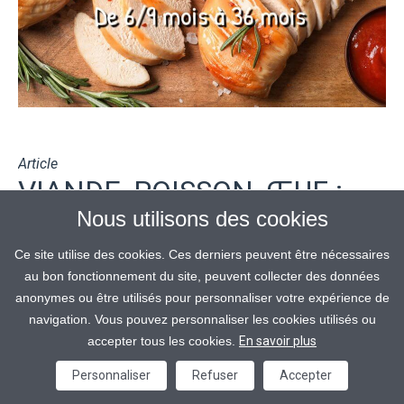
Article
VIANDE, POISSON, ŒUF :
Nous utilisons des cookies
QUELLES QUANTITÉS
DONNER À BÉBÉ SELON
Ce site utilise des cookies. Ces derniers peuvent être nécessaires
au bon fonctionnement du site, peuvent collecter des données
SON ÂGE ?
anonymes ou être utilisés pour personnaliser votre expérience de
navigation. Vous pouvez personnaliser les cookies utilisés ou
Les quantités des aliments varient en fonction de l’âge de
accepter tous les cookies.
En savoir plus
votre enfant. Retrouvez-ici les quantités de viande par âge
Personnaliser
Refuser
Accepter
: du bébé de 6-9mois au bébé de 36 mois...