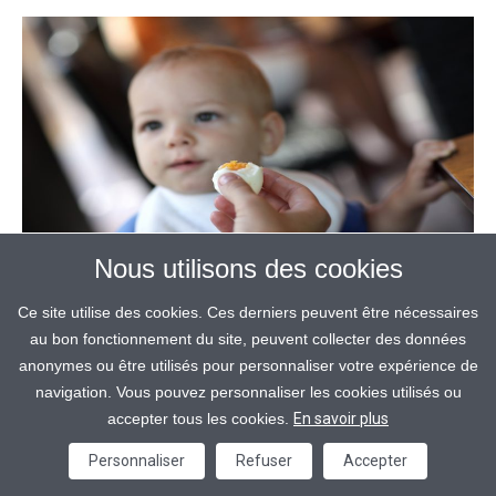
Nous utilisons des cookies
Ce site utilise des cookies. Ces derniers peuvent être nécessaires
au bon fonctionnement du site, peuvent collecter des données
anonymes ou être utilisés pour personnaliser votre expérience de
Article
navigation. Vous pouvez personnaliser les cookies utilisés ou
QUAND ET COMMENT
accepter tous les cookies.
En savoir plus
L’INTRODUIRE L’ŒUF DANS
Personnaliser
Refuser
Accepter